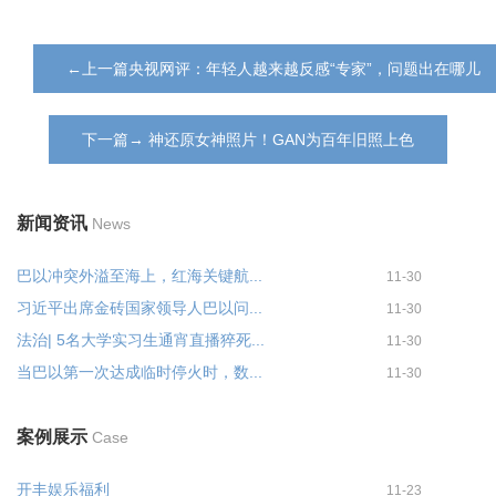
←上一篇央视网评：年轻人越来越反感“专家”，问题出在哪儿
下一篇→ 神还原女神照片！GAN为百年旧照上色
新闻资讯
News
巴以冲突外溢至海上，红海关键航...
11-30
习近平出席金砖国家领导人巴以问...
11-30
法治| 5名大学实习生通宵直播猝死...
11-30
当巴以第一次达成临时停火时，数...
11-30
案例展示
Case
开丰娱乐福利
11-23