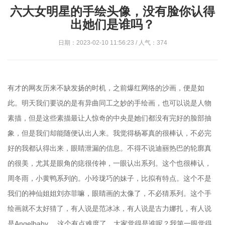
六大女明星的手绘头像，没有脸你认得
出她们是谁吗？
日期：2023-02-10 11:56:23 / 人气：374
有才的网友历来不缺发扬的时机，之前爆红网络的沙画，便是如
此。明天我们要说的是有异曲同工之妙的手绘画，也可以说是人物
素描，但是这些素描最让人惊奇的中央是她们都没有完好的脸部抽
象，但是我们却能随便认出人来。我觉得杨幂真的很棒认，不必完
好的我都认得出来，眼睛泄漏的信息。不得不说迪丽热巴的轮廓真
的很美，尤其是眼角的痣很传神，一眼认出系列。这个也很棒认，
周冬雨，小黄鸭系列的。小玲珑巧的妹子，比拟有特点。这个不是
我们的神仙姐姐刘亦菲嘛，眼睛画的太像了，不必猜系列。这个手
绘画就不太好猜了，有人说是范冰冰，有人说是古力娜扎，有人说
是Angelbaby 。这个有点难度了，大家觉得是谁呢？我第一眼觉得