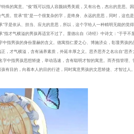
特殊的寓意。“俊”既可以指人容颜娟秀美观，又有出色，杰出的意思。
气质。世承“世”是一个很复杂的字，是终身、永远的意思，同时，这也
承”字是依从、担当、应允的意思，所以，这个字给人一种精明无能的觉
承”指才气横溢的男孩再适宜不过了。显德出自《诗经》中诗文：“于乎不
名字中指男孩的身份显赫的含义。德寓指仁爱之心、博施济众，彰显男孩的
端正，才气横溢，含有涵养素质，外延丰厚之义。思齐思齐之名出自“思齐
孩名字中指男孩思想矫捷，举动迅速，含有聪明才智的寓意。而齐指管理、
男孩有目的，向着本人的目的行进，同时寓意男孩的文思矫捷、才智过人