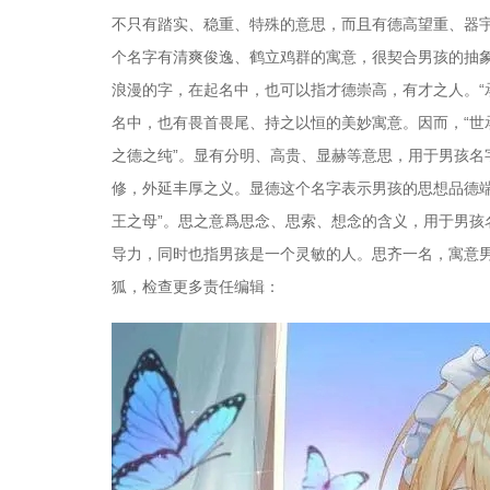
不只有踏实、稳重、特殊的意思，而且有德高望重、器宇
个名字有清爽俊逸、鹤立鸡群的寓意，很契合男孩的抽象
浪漫的字，在起名中，也可以指才德崇高，有才之人。“
名中，也有畏首畏尾、持之以恒的美妙寓意。因而，“世
之德之纯”。显有分明、高贵、显赫等意思，用于男孩
修，外延丰厚之义。显德这个名字表示男孩的思想品德
王之母”。思之意爲思念、思索、想念的含义，用于男
导力，同时也指男孩是一个灵敏的人。思齐一名，寓意
狐，检查更多责任编辑：