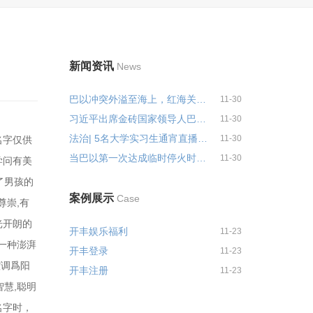
新闻资讯
News
巴以冲突外溢至海上，红海关键航...
11-30
习近平出席金砖国家领导人巴以问...
11-30
法治| 5名大学实习生通宵直播猝死...
11-30
名字仅供
当巴以第一次达成临时停火时，数...
11-30
学问有美
了男孩的
案例展示
Case
尊崇,有
光开朗的
开丰娱乐福利
11-23
人一种澎湃
开丰登录
11-23
腔调爲阳
开丰注册
11-23
智慧,聪明
名字时，