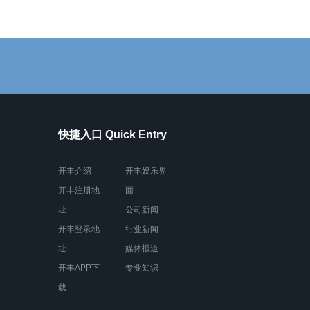
快捷入口 Quick Entry
开丰介绍
开丰娱乐界
开丰注册地
面
址
公司新闻
开丰登录地
行业新闻
址
媒体报道
开丰APP下
专业知识
载