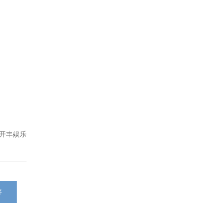
开丰娱乐
好