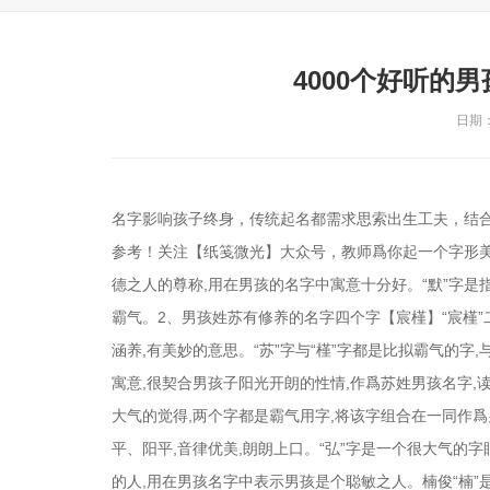
4000个好听的
日期：2
名字影响孩子终身，传统起名都需求思索出生工夫，结
参考！关注【纸笺微光】大众号，教师爲你起一个字形美
德之人的尊称,用在男孩的名字中寓意十分好。“默”字是
霸气。2、男孩姓苏有修养的名字四个字【宸槿】“宸槿”
涵养,有美妙的意思。“苏”字与“槿”字都是比拟霸气的字
寓意,很契合男孩子阳光开朗的性情,作爲苏姓男孩名字,
大气的觉得,两个字都是霸气用字,将该字组合在一同作爲男孩
平、阳平,音律优美,朗朗上口。“弘”字是一个很大气的字
的人,用在男孩名字中表示男孩是个聪敏之人。楠俊“楠