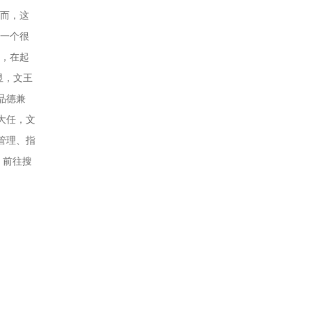
因而，这
是一个很
得，在起
显，文王
品德兼
大任，文
管理、指
。前往搜