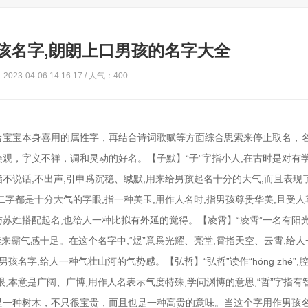
男孩名字,朗朗上口男孩的名字大全
023-04-06 14:16:17 / 人气：400
合宝宝本身喜用的属性字，再结合诗词歌赋等方面综合思索来停止取名，
观，字义不祥，调和灵动的好名。【子默】“子”字指小人,在古时是对有
指不说话,不出声,引申爲沉稳、缄默,用来给男孩起名十分的大气,而且表现
二字都是十分大气的字眼,指一种美玉,用作人名时,指男孩尊贵华美,且受人
,与苏姓搭配起名,也给人一种比拟有外延的觉得。【凌霄】“凌霄”一名有阳
读来霸气感十足。在这个名字中,“煜”意爲光耀、亮堂,霄指天空、云霄,给
名字,给人一种气壮山河的气势感。【弘哲】“弘哲”读作“hóng zhé”,
眼,本意是广阔、广博,用作人名表示气度特殊,学问渊博的意思;“哲”字指有
”是一种树木，不只很宝贵，而且也是一种高贵的意味。当这个字用作男孩